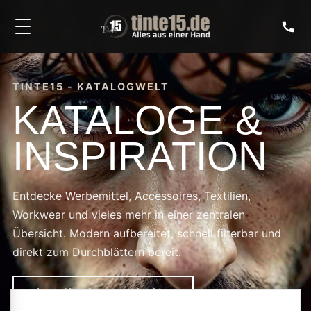
TINTE15 - KATALOGWELT
KATALOGE &
INSPIRATION
Entdecke Werbemittel, Accessoires, Textilien,
Workwear und vieles mehr in einer zentralen
Übersicht. Modern aufbereitet, schnell filterbar und
direkt zum Durchblättern bereit.
Jetzt Kataloge entdecken